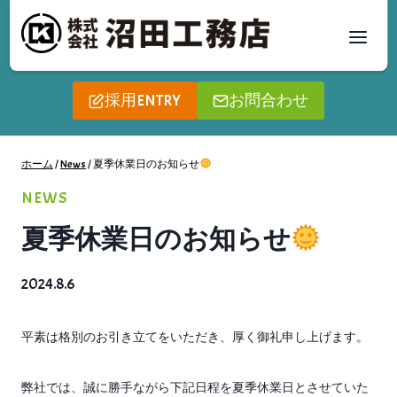
内
容
を
ス
採用ENTRY
お問合わせ
キ
ッ
プ
ホーム
/
News
/
夏季休業日のお知らせ
NEWS
夏季休業日のお知らせ
2024.8.6
平素は格別のお引き立てをいただき、厚く御礼申し上げます。
弊社では、誠に勝手ながら下記日程を夏季休業日とさせていた