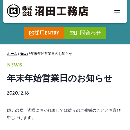
内
容
を
ス
採用ENTRY
お問合わせ
キ
ッ
プ
ホーム
/
News
/
年末年始営業日のお知らせ
NEWS
年末年始営業日のお知らせ
2020.12.16
師走の候、皆様におかれましては益々のご盛栄のこととお喜び
申し上げます。