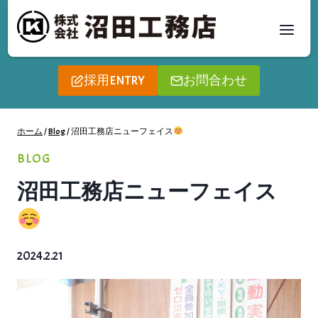
内
容
を
ス
採用ENTRY
お問合わせ
キ
ッ
プ
ホーム
/
Blog
/
沼田工務店ニューフェイス
BLOG
沼田工務店ニューフェイス
2024.2.21